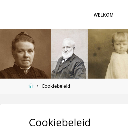
Ga
naar
WELKOM
de
inhoud
Home
Cookiebeleid
Cookiebeleid