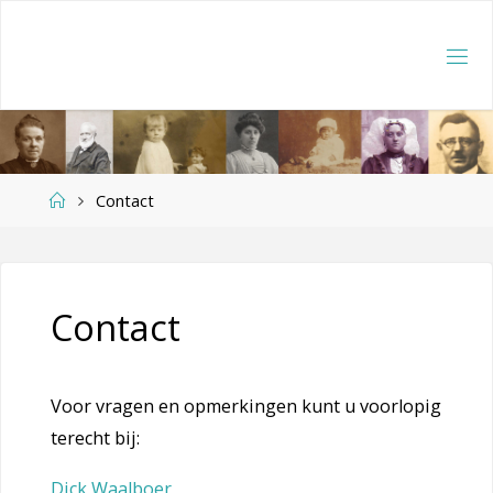
Ga
naar
de
inhoud
Home
Contact
Contact
Voor vragen en opmerkingen kunt u voorlopig
terecht bij:
Dick Waalboer