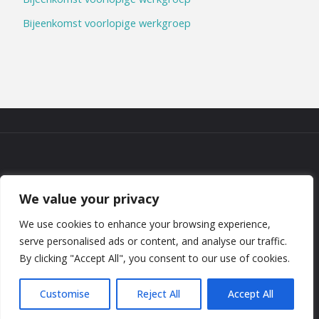
Bijeenkomst voorlopige werkgroep
COOKIEBELEID
|
DISCLAIMER
|
We value your privacy
PRIVACYBELEID
We use cookies to enhance your browsing experience,
©2026 NGV West-Brabant
serve personalised ads or content, and analyse our traffic.
By clicking "Accept All", you consent to our use of cookies.
Aangedreven door
Fluida
&
WordPress.
Customise
Reject All
Accept All